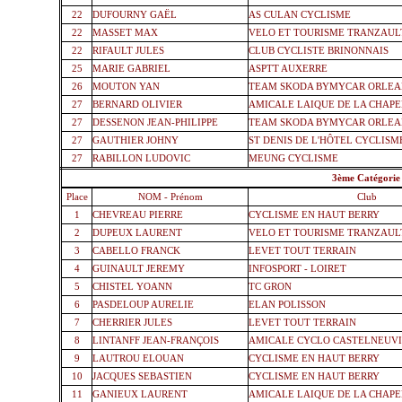
22
DUFOURNY GAËL
AS CULAN CYCLISME
22
MASSET MAX
VELO ET TOURISME TRANZAUL
22
RIFAULT JULES
CLUB CYCLISTE BRINONNAIS
25
MARIE GABRIEL
ASPTT AUXERRE
26
MOUTON YAN
TEAM SKODA BYMYCAR ORLEA
27
BERNARD OLIVIER
AMICALE LAIQUE DE LA CHAPE
27
DESSENON JEAN-PHILIPPE
TEAM SKODA BYMYCAR ORLEA
27
GAUTHIER JOHNY
ST DENIS DE L'HÔTEL CYCLISM
27
RABILLON LUDOVIC
MEUNG CYCLISME
3
3ème Catégorie
Place
NOM - Prénom
Club
1
CHEVREAU PIERRE
CYCLISME EN HAUT BERRY
2
DUPEUX LAURENT
VELO ET TOURISME TRANZAUL
3
CABELLO FRANCK
LEVET TOUT TERRAIN
4
GUINAULT JEREMY
INFOSPORT - LOIRET
5
CHISTEL YOANN
TC GRON
6
PASDELOUP AURELIE
ELAN POLISSON
7
CHERRIER JULES
LEVET TOUT TERRAIN
8
LINTANFF JEAN-FRANÇOIS
AMICALE CYCLO CASTELNEUV
9
LAUTROU ELOUAN
CYCLISME EN HAUT BERRY
10
JACQUES SEBASTIEN
CYCLISME EN HAUT BERRY
11
GANIEUX LAURENT
AMICALE LAIQUE DE LA CHAPE