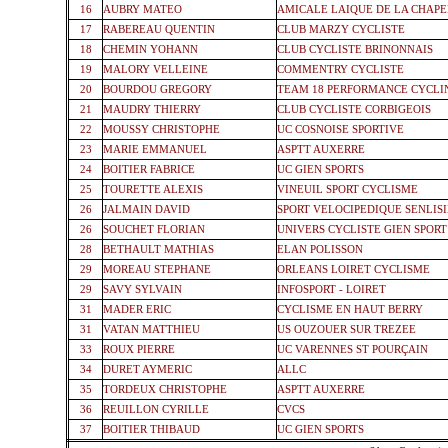
16
AUBRY MATEO
AMICALE LAIQUE DE LA CHAPE
17
RABEREAU QUENTIN
CLUB MARZY CYCLISTE
18
CHEMIN YOHANN
CLUB CYCLISTE BRINONNAIS
19
MALORY VELLEINE
COMMENTRY CYCLISTE
20
BOURDOU GREGORY
TEAM 18 PERFORMANCE CYCLI
21
MAUDRY THIERRY
CLUB CYCLISTE CORBIGEOIS
22
MOUSSY CHRISTOPHE
UC COSNOISE SPORTIVE
23
MARIE EMMANUEL
ASPTT AUXERRE
24
BOITIER FABRICE
UC GIEN SPORTS
25
TOURETTE ALEXIS
VINEUIL SPORT CYCLISME
26
JALMAIN DAVID
SPORT VELOCIPEDIQUE SENLIS
26
SOUCHET FLORIAN
UNIVERS CYCLISTE GIEN SPORT
28
BETHAULT MATHIAS
ELAN POLISSON
29
MOREAU STEPHANE
ORLEANS LOIRET CYCLISME
29
SAVY SYLVAIN
INFOSPORT - LOIRET
31
MADER ERIC
CYCLISME EN HAUT BERRY
31
VATAN MATTHIEU
US OUZOUER SUR TREZEE
33
ROUX PIERRE
UC VARENNES ST POURÇAIN
34
DURET AYMERIC
ALLC
35
TORDEUX CHRISTOPHE
ASPTT AUXERRE
36
REUILLON CYRILLE
CVCS
37
BOITIER THIBAUD
UC GIEN SPORTS