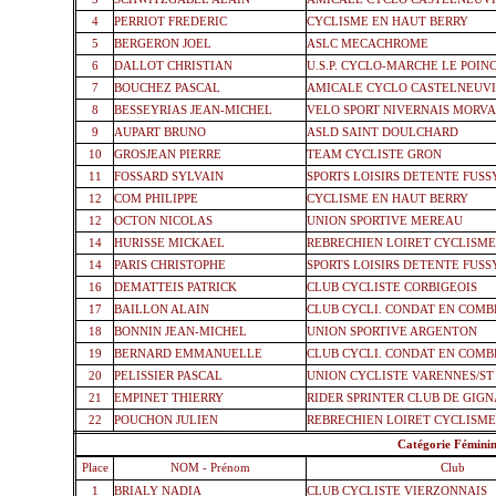
4
PERRIOT FREDERIC
CYCLISME EN HAUT BERRY
5
BERGERON JOEL
ASLC MECACHROME
6
DALLOT CHRISTIAN
U.S.P. CYCLO-MARCHE LE POI
7
BOUCHEZ PASCAL
AMICALE CYCLO CASTELNEUV
8
BESSEYRIAS JEAN-MICHEL
VELO SPORT NIVERNAIS MORV
9
AUPART BRUNO
ASLD SAINT DOULCHARD
10
GROSJEAN PIERRE
TEAM CYCLISTE GRON
11
FOSSARD SYLVAIN
SPORTS LOISIRS DETENTE FUSS
12
COM PHILIPPE
CYCLISME EN HAUT BERRY
12
OCTON NICOLAS
UNION SPORTIVE MEREAU
14
HURISSE MICKAEL
REBRECHIEN LOIRET CYCLISM
14
PARIS CHRISTOPHE
SPORTS LOISIRS DETENTE FUSS
16
DEMATTEIS PATRICK
CLUB CYCLISTE CORBIGEOIS
17
BAILLON ALAIN
CLUB CYCLI. CONDAT EN COMB
18
BONNIN JEAN-MICHEL
UNION SPORTIVE ARGENTON
19
BERNARD EMMANUELLE
CLUB CYCLI. CONDAT EN COMB
20
PELISSIER PASCAL
UNION CYCLISTE VARENNES/ST
21
EMPINET THIERRY
RIDER SPRINTER CLUB DE GIG
22
POUCHON JULIEN
REBRECHIEN LOIRET CYCLISM
FEM
Catégorie Féminin
Place
NOM - Prénom
Club
1
BRIALY NADIA
CLUB CYCLISTE VIERZONNAIS