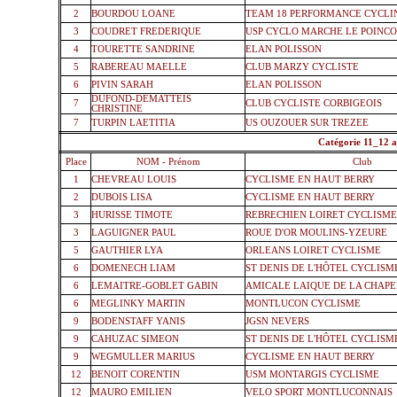
2
BOURDOU LOANE
TEAM 18 PERFORMANCE CYCLI
3
COUDRET FREDERIQUE
USP CYCLO MARCHE LE POINC
4
TOURETTE SANDRINE
ELAN POLISSON
5
RABEREAU MAELLE
CLUB MARZY CYCLISTE
6
PIVIN SARAH
ELAN POLISSON
DUFOND-DEMATTEIS
7
CLUB CYCLISTE CORBIGEOIS
CHRISTINE
7
TURPIN LAETITIA
US OUZOUER SUR TREZEE
11_12
Catégorie 11_12 a
Place
NOM - Prénom
Club
1
CHEVREAU LOUIS
CYCLISME EN HAUT BERRY
2
DUBOIS LISA
CYCLISME EN HAUT BERRY
3
HURISSE TIMOTE
REBRECHIEN LOIRET CYCLISM
3
LAGUIGNER PAUL
ROUE D'OR MOULINS-YZEURE
5
GAUTHIER LYA
ORLEANS LOIRET CYCLISME
6
DOMENECH LIAM
ST DENIS DE L'HÔTEL CYCLISM
6
LEMAITRE-GOBLET GABIN
AMICALE LAIQUE DE LA CHAPE
6
MEGLINKY MARTIN
MONTLUCON CYCLISME
9
BODENSTAFF YANIS
JGSN NEVERS
9
CAHUZAC SIMEON
ST DENIS DE L'HÔTEL CYCLISM
9
WEGMULLER MARIUS
CYCLISME EN HAUT BERRY
12
BENOIT CORENTIN
USM MONTARGIS CYCLISME
12
MAURO EMILIEN
VELO SPORT MONTLUCONNAIS