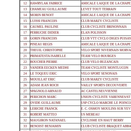
12
HAWRYLAK FABRICE
AMICALE LAIQUE DE LA CHAPE
13
CHAMEAU GUILLAUME
LEVET TOUT TERRAIN
14
MORIN BENOIT
AMICALE LAIQUE DE LA CHAPE
15
LUISSI FRANCOIS
CLUB MARZY CYCLISTE
16
CAUMEL PAULINE
CLUB CYCLISTE BRINONNAIS
17
PERRUCHE DIDIER
ELAN POLISSON
18
GORIN FRANCOIS
CLUB VTT CYCLO DIGES PUISA
19
PINEAU REGIS
AMICALE LAIQUE DE LA CHAPE
20
THEUIL CHRISTOPHE
VELO SPORT NIVERNAIS MORV
21
PRIMATESTA ISABELLE
TEAM VELO BOURGES
22
BOUCHER PIERRE
CLUB VELO BUZANCAIS
23
VANDER EECKEN MEDHI
TEAM CYCLISTE MONTLUCON
24
LE TOQUEU ERIC
VELO SPORT SENONAIS
25
MOUILLAT ERIC
CLUB MARZY CYCLISTE
26
ADAM JEAN ROCH
VAILLY SPORTS DECOUVERTE
27
SPAGNOLO ARNAUD
AC CASTELNEUVIENNE
28
PERICHON MARC
UNION CYCLISTE VARENNES/ST
29
OVIDE GUILLAUME
USP CYCLO MARCHE LE POINC
30
LERICHE FRANCK
E. C. OSMOY MOULINS SUR YE
31
ROBERT MATTEO
US MEREAU
32
MAUGIRON NATANAEL
CYCLISME EN HAUT BERRY
33
BENOIST BENJAMIN
CLUB CYCLISTE BRAQUET ABBA