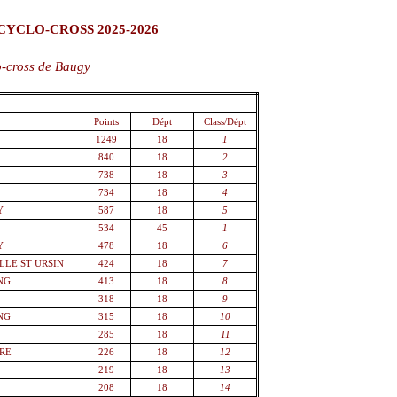
YCLO-CROSS 2025-2026
o-cross de Baugy
Points
Dépt
Class/Dépt
1249
18
1
840
18
2
738
18
3
734
18
4
Y
587
18
5
534
45
1
Y
478
18
6
LLE ST URSIN
424
18
7
NG
413
18
8
318
18
9
NG
315
18
10
285
18
11
VRE
226
18
12
219
18
13
208
18
14