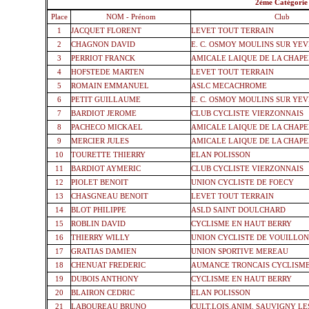
2
2ème Catégorie
Place
NOM - Prénom
Club
1
JACQUET FLORENT
LEVET TOUT TERRAIN
2
CHAGNON DAVID
E. C. OSMOY MOULINS SUR YE
3
PERRIOT FRANCK
AMICALE LAIQUE DE LA CHAPE
4
HOFSTEDE MARTEN
LEVET TOUT TERRAIN
5
ROMAIN EMMANUEL
ASLC MECACHROME
6
PETIT GUILLAUME
E. C. OSMOY MOULINS SUR YE
7
BARDIOT JEROME
CLUB CYCLISTE VIERZONNAIS
8
PACHECO MICKAEL
AMICALE LAIQUE DE LA CHAPE
9
MERCIER JULES
AMICALE LAIQUE DE LA CHAPE
10
TOURETTE THIERRY
ELAN POLISSON
11
BARDIOT AYMERIC
CLUB CYCLISTE VIERZONNAIS
12
PIOLET BENOIT
UNION CYCLISTE DE FOECY
13
CHASGNEAU BENOIT
LEVET TOUT TERRAIN
14
BLOT PHILIPPE
ASLD SAINT DOULCHARD
15
ROBLIN DAVID
CYCLISME EN HAUT BERRY
16
THIERRY WILLY
UNION CYCLISTE DE VOUILLO
17
GRATIAS DAMIEN
UNION SPORTIVE MEREAU
18
CHENUAT FREDERIC
AUMANCE TRONCAIS CYCLISM
19
DUBOIS ANTHONY
CYCLISME EN HAUT BERRY
20
BLAIRON CEDRIC
ELAN POLISSON
21
LABOUREAU BRUNO
CULT.LOIS.ANIM. SAUVIGNY LES