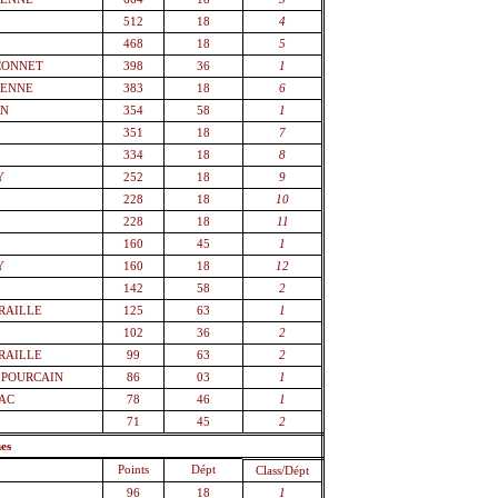
512
18
4
468
18
5
NCONNET
398
36
1
IENNE
383
18
6
AN
354
58
1
351
18
7
334
18
8
Y
252
18
9
228
18
10
228
18
11
E
160
45
1
Y
160
18
12
142
58
2
RAILLE
125
63
1
102
36
2
RAILLE
99
63
2
 POURCAIN
86
03
1
NAC
78
46
1
E
71
45
2
es
Points
Dépt
Class/Dépt
96
18
1