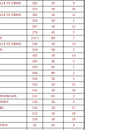
LLE ST URSIN
395
18
9
353
18
10
LLE ST URSIN
345
18
11
318
58
1
287
18
12
276
45
3
YE
231.5
89
1
LLE ST URSIN
228
18
13
AN
224
58
2
192
18
14
185
36
2
183
03
1
164
89
2
145
58
3
143
18
15
141
18
16
 POURCAIN
121
03
2
ONNET
120
36
3
VRE
116
18
17
113
18
18
110
18
19
TIEN
95
45
4