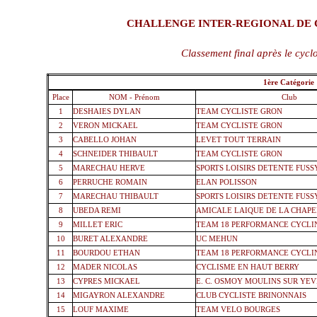
CHALLENGE INTER-REGIONAL DE C
Classement final après le cycl
1ère Catégorie
1
Place
NOM - Prénom
Club
1
DESHAIES DYLAN
TEAM CYCLISTE GRON
2
VERON MICKAEL
TEAM CYCLISTE GRON
3
CABELLO JOHAN
LEVET TOUT TERRAIN
4
SCHNEIDER THIBAULT
TEAM CYCLISTE GRON
5
MARECHAU HERVE
SPORTS LOISIRS DETENTE FUSS
6
PERRUCHE ROMAIN
ELAN POLISSON
7
MARECHAU THIBAULT
SPORTS LOISIRS DETENTE FUSS
8
UBEDA REMI
AMICALE LAIQUE DE LA CHAPE
9
MILLET ERIC
TEAM 18 PERFORMANCE CYCLI
10
BURET ALEXANDRE
UC MEHUN
11
BOURDOU ETHAN
TEAM 18 PERFORMANCE CYCLI
12
MADER NICOLAS
CYCLISME EN HAUT BERRY
13
CYPRES MICKAEL
E. C. OSMOY MOULINS SUR YE
14
MIGAYRON ALEXANDRE
CLUB CYCLISTE BRINONNAIS
15
LOUF MAXIME
TEAM VELO BOURGES