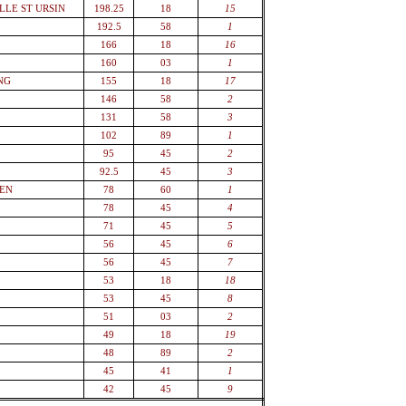
LLE ST URSIN
198.25
18
15
192.5
58
1
166
18
16
160
03
1
NG
155
18
17
146
58
2
131
58
3
102
89
1
95
45
2
92.5
45
3
IEN
78
60
1
78
45
4
71
45
5
56
45
6
56
45
7
53
18
18
53
45
8
51
03
2
49
18
19
48
89
2
45
41
1
42
45
9