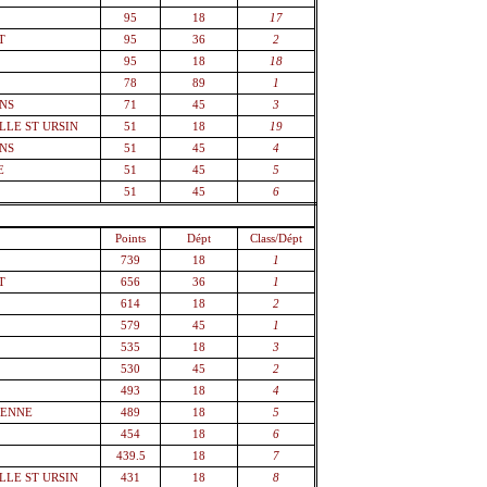
95
18
17
T
95
36
2
95
18
18
78
89
1
NS
71
45
3
LLE ST URSIN
51
18
19
NS
51
45
4
E
51
45
5
51
45
6
Points
Dépt
Class/Dépt
739
18
1
T
656
36
1
614
18
2
579
45
1
535
18
3
530
45
2
493
18
4
IENNE
489
18
5
454
18
6
439.5
18
7
LLE ST URSIN
431
18
8