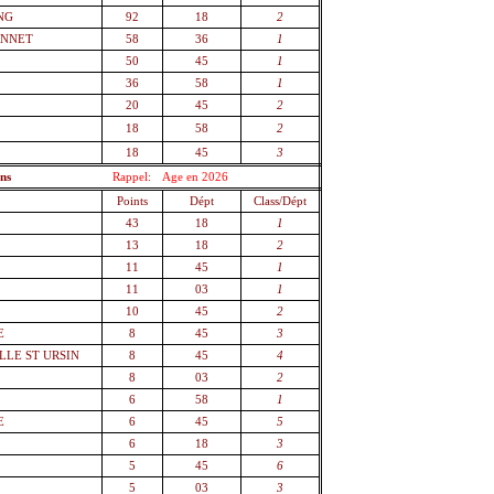
NG
92
18
2
ONNET
58
36
1
50
45
1
36
58
1
20
45
2
18
58
2
18
45
3
ns
Rappel:
Age en 2026
Points
Dépt
Class/Dépt
43
18
1
13
18
2
E
11
45
1
11
03
1
10
45
2
E
8
45
3
LLE ST URSIN
8
45
4
8
03
2
6
58
1
E
6
45
5
6
18
3
5
45
6
5
03
3