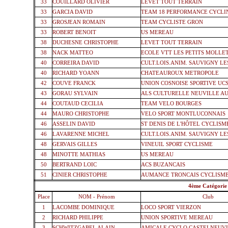
33
COUILLARD OLIVIER
LEVET TOUT TERRAIN
33
GARCIA DAVID
TEAM 18 PERFORMANCE CYCLI
33
GROSJEAN ROMAIN
TEAM CYCLISTE GRON
33
ROBERT BENOIT
US MEREAU
38
DUCHESNE CHRISTOPHE
LEVET TOUT TERRAIN
38
NACK MATTEO
ECOLE VTT LES PETITS MOLLE
40
CORREIRA DAVID
CULT.LOIS.ANIM. SAUVIGNY LES
40
RICHARD YOANN
CHATEAUROUX METROPOLE
42
COUVE FRANCK
UNION COSNOISE SPORTIVE UC
43
GORAU SYLVAIN
ALS CULTURELLE NEUVILLE AU
44
COUTAUD CECILIA
TEAM VELO BOURGES
44
MAURO CHRISTOPHE
VELO SPORT MONTLUCONNAIS
46
ASSELIN DAVID
ST DENIS DE L'HÔTEL CYCLISM
46
LAVARENNE MICHEL
CULT.LOIS.ANIM. SAUVIGNY LES
48
GERVAIS GILLES
VINEUIL SPORT CYCLISME
48
MINOTTE MATHIAS
US MEREAU
50
BERTRAND LOIC
ACS BUZANCAIS
51
CINIER CHRISTOPHE
AUMANCE TRONCAIS CYCLISM
4
4ème Catégorie
Place
NOM - Prénom
Club
1
LACOMBE DOMINIQUE
LOCO SPORT VIERZON
2
RICHARD PHILIPPE
UNION SPORTIVE MEREAU
3
SCHWITZGABEL ALAIN
AMICALE CYCLO CASTELNEUV