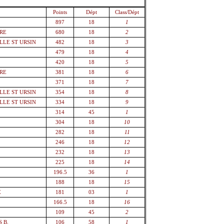
Points
Dépt
Class/Dépt
897
18
1
VRE
680
18
2
LLE ST URSIN
482
18
3
479
18
4
420
18
5
VRE
381
18
6
371
18
7
LLE ST URSIN
354
18
8
LLE ST URSIN
334
18
9
314
45
1
304
18
10
282
18
11
246
18
12
232
18
13
225
18
14
N
196.5
36
1
188
18
15
E
181
03
1
166.5
18
16
109
45
2
 B.
106
58
1