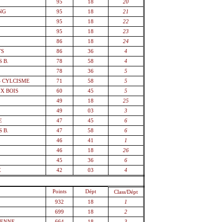
95
18
20
NG
95
18
21
95
18
22
95
18
23
86
18
24
TS
86
36
4
 B.
78
58
4
78
36
5
S CYLCISME
71
58
5
X BOIS
60
45
5
49
18
25
49
03
3
E
47
45
6
 B.
47
58
6
46
41
1
46
18
26
45
36
6
E
42
03
4
Points
Dépt
Class/Dépt
932
18
1
699
18
2
IENNE
664
18
3