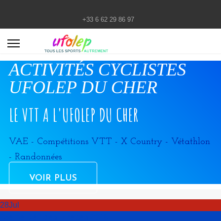
+33 6 62 29 86 97
ACTIVITÉS CYCLISTES
UFOLEP DU CHER
LE VTT A L'UFOLEP DU CHER
VAE - Compétitions VTT - X Country - Vétathlon
- Randonnées
VOIR PLUS
28
Jul
25ème Défi des Birettes 2026