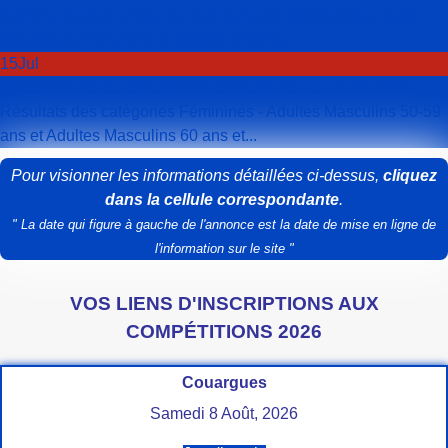
Comme chaque année, le club de Vailly Sports Découverte
organise le Dimanche 4 Octobre 2026 le...
15
Jul
Classements du Championnat National sur route 2026.
Résultats des catégories Féminines - Adultes Masculins 50-59
ans et Adultes Masculins 60 ans et...
Pour visionner les informations détaillées ci-dessus,
cliquez
dans la cellule correspondante
.
" La date qui figure à gauche de l'annonce est la date de mise en ligne de
l'information sur le site "
VOS LIENS D'INSCRIPTIONS AUX
COMPÉTITIONS 2026
Couargues
Samedi 8 Août, 2026