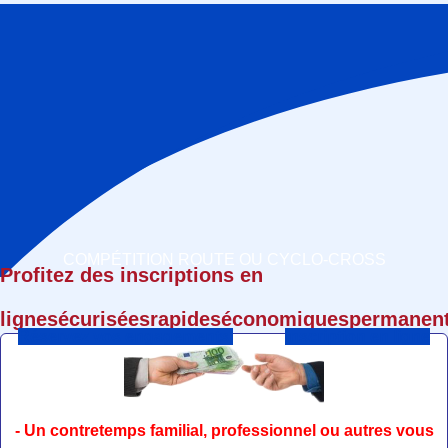
COMPÉTITION ROUTE OU CYCLO-CROSS
Profitez des inscriptions en
ligne
sécurisées
rapides
économiques
permanen
Réservez vos engagements
Inscription en ligne
- Un contretemps familial, professionnel ou autres vous