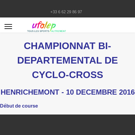
+33 6 62 29 86 97
CHAMPIONNAT BI-
DEPARTEMENTAL DE
CYCLO-CROSS
HENRICHEMONT - 10 DECEMBRE 2016
Début de course